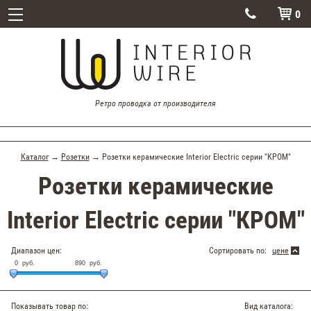
0


Ретро проводка от производителя
Каталог
→
Розетки
→ Розетки керамические Interior Electric серии "КРОМ"
Розетки керамические
Interior Electric серии "КРОМ"
Диапазон цен:
Сортировать по:
цене
0
руб.
890
руб.
Показывать товар по:
Вид каталога: