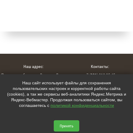
Наш адрес:
Контакты:
Псковская область, г. Великие Луки,
+7 (
921
) 210-25-45
ул. Гагарина 127А
Наш сайт использует файлы для сохранения
+7 (
911
) 881-50-09
пользовательских настроек и корректной работы сайта
(cookies), а так же сервисы веб-аналитики Яндекс.Метрика и
interior15@mail.ru
Яндекс-Вебмастер. Продолжая пользоваться сайтом, вы
соглашаетесь с
политикой конфиденциальности
Мы в соцсетях:
lumcity.ru © 2026



Принять