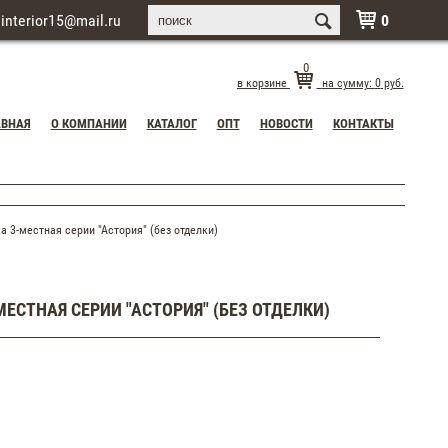
interior15@mail.ru
0

0
в корзине
на сумму:
0
руб.
АВНАЯ
О КОМПАНИИ
КАТАЛОГ
ОПТ
НОВОСТИ
КОНТАКТЫ
3-местная серии "Астория" (без отделки)
ЕСТНАЯ СЕРИИ "АСТОРИЯ" (БЕЗ ОТДЕЛКИ)