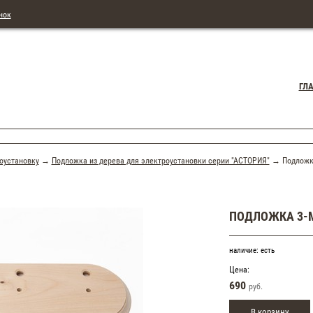
нок
ГЛ
оустановку
→
Подложка из дерева для электроустановки серии "АСТОРИЯ"
→ Подложка 
ПОДЛОЖКА 3-М
наличие:
есть
Цена:
690
руб.
В корзину