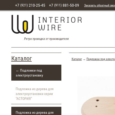
+7
210-25-45
+7
881-50-09
(921)
(911)
Заказать обратный зво
Ретро проводка от производителя
Каталог
Каталог
→
Подложки под электр
← Подложки под
электроустановку
Подложка из дерева для
электроустановки серии
"АСТОРИЯ"
Подложка из дерева для