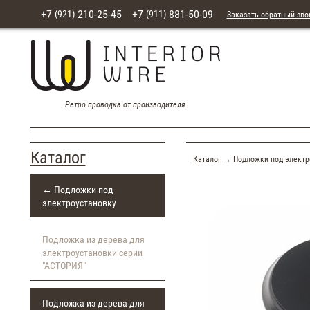
+7
210-25-45
+7
881-50-09
(921)
(911)
Заказать обратный зво
Ретро проводка от производителя
Каталог
Каталог
→
Подложки под электр
← Подложки под
электроустановку
Подложка из дерева для
электроустановки серии
"АСТОРИЯ"
Подложка из дерева для