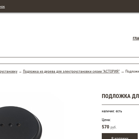
нок
ГЛ
оустановку
→
Подложка из дерева для электроустановки серии "АСТОРИЯ"
→ Подложка 
ПОДЛОЖКА ДЛЯ
наличие:
есть
Цена:
570
руб.
В корзину