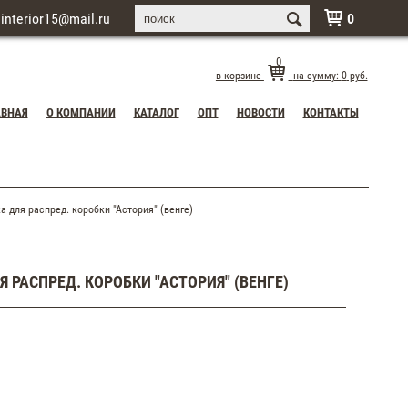
interior15@mail.ru
0

0
в корзине
на сумму:
0
руб.
АВНАЯ
О КОМПАНИИ
КАТАЛОГ
ОПТ
НОВОСТИ
КОНТАКТЫ
для распред. коробки "Астория" (венге)
 РАСПРЕД. КОРОБКИ "АСТОРИЯ" (ВЕНГЕ)