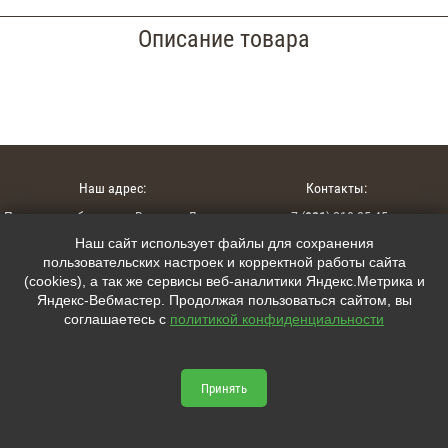
Описание товара
Наш адрес:
Контакты:
Псковская область, г. Великие Луки,
+7 (
921
) 210-25-45
ул. Гагарина 127А
Наш сайт использует файлы для сохранения
+7 (
911
) 881-50-09
пользовательских настроек и корректной работы сайта
(cookies), а так же сервисы веб-аналитики Яндекс.Метрика и
interior15@mail.ru
Яндекс-Вебмастер. Продолжая пользоваться сайтом, вы
соглашаетесь с
политикой конфиденциальности
Мы в соцсетях:
lumcity.ru © 2026



Принять