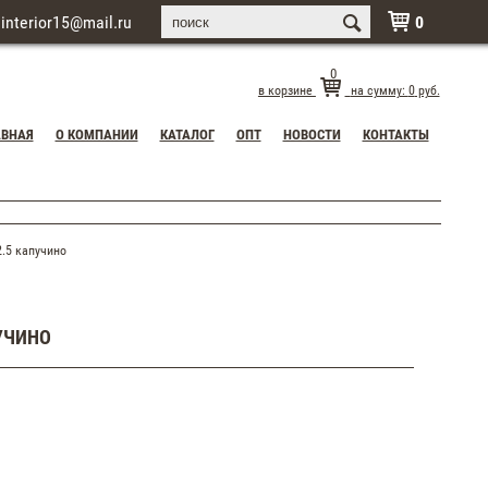
interior15@mail.ru
0

0
в корзине
на сумму:
0
руб.
АВНАЯ
О КОМПАНИИ
КАТАЛОГ
ОПТ
НОВОСТИ
КОНТАКТЫ
.5 капучино
ПУЧИНО