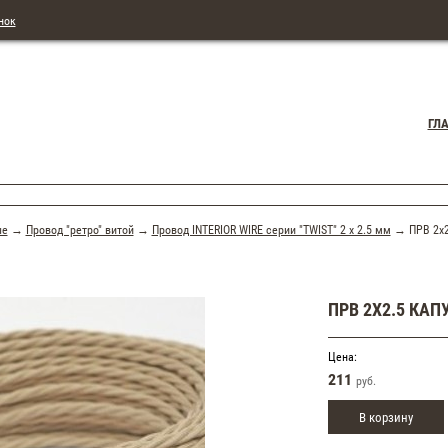
нок
ГЛ
ые
→
Провод "ретро" витой
→
Провод INTERIOR WIRE серии "TWIST" 2 х 2.5 мм
→ ПРВ 2х2
ПРВ 2Х2.5 КА
Цена:
211
руб.
В корзину