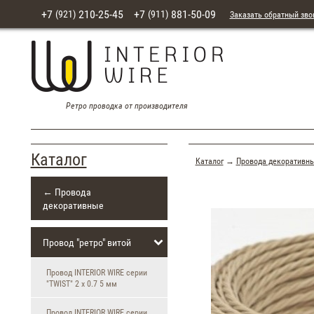
+7
210-25-45
+7
881-50-09
(921)
(911)
Заказать обратный зво
Ретро проводка от производителя
Каталог
Каталог
→
Провода декоративн
← Провода
декоративные
Провод "ретро" витой
Провод INTERIOR WIRE серии
"TWIST" 2 х 0.7 5 мм
Провод INTERIOR WIRE серии