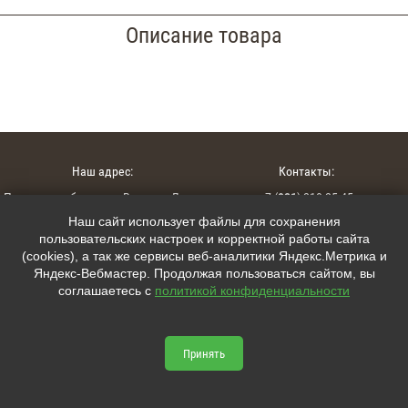
Описание товара
Наш адрес:
Контакты:
Псковская область, г. Великие Луки,
+7 (
921
) 210-25-45
ул. Гагарина 127А
Наш сайт использует файлы для сохранения
+7 (
911
) 881-50-09
пользовательских настроек и корректной работы сайта
(cookies), а так же сервисы веб-аналитики Яндекс.Метрика и
interior15@mail.ru
Яндекс-Вебмастер. Продолжая пользоваться сайтом, вы
соглашаетесь с
политикой конфиденциальности
Мы в соцсетях:
lumcity.ru © 2026



Принять