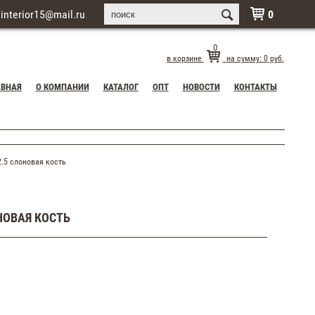
interior15@mail.ru
0

0
в корзине
на сумму:
0
руб.
АВНАЯ
О КОМПАНИИ
КАТАЛОГ
ОПТ
НОВОСТИ
КОНТАКТЫ
.5 слоновая кость
НОВАЯ КОСТЬ