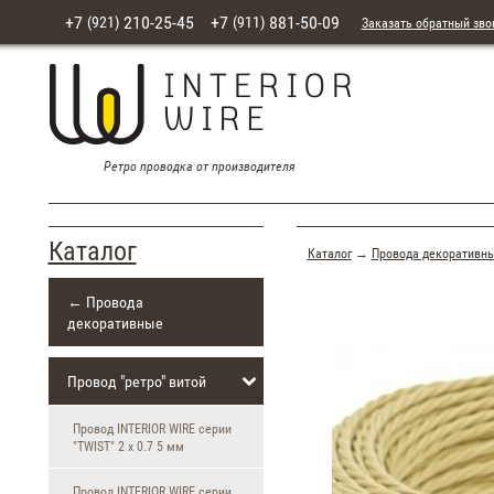
+7
210-25-45
+7
881-50-09
(921)
(911)
Заказать обратный зво
Ретро проводка от производителя
Каталог
Каталог
→
Провода декоративн
← Провода
декоративные
Провод "ретро" витой
Провод INTERIOR WIRE серии
"TWIST" 2 х 0.7 5 мм
Провод INTERIOR WIRE серии