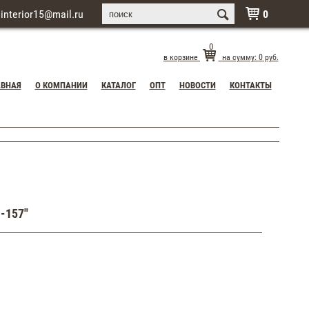
interior15@mail.ru
0

0
в корзине
на сумму:
0
руб.
АВНАЯ
О КОМПАНИИ
КАТАЛОГ
ОПТ
НОВОСТИ
КОНТАКТЫ
-157"