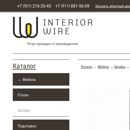
+7
210-25-45
+7
881-50-09
(921)
(911)
Заказать обратный зво
Ретро проводка от производителя
Каталог
Каталог
→
Мебель
→
Шкафы
→ 
← Мебель
Столы
Шкафы
Подставки