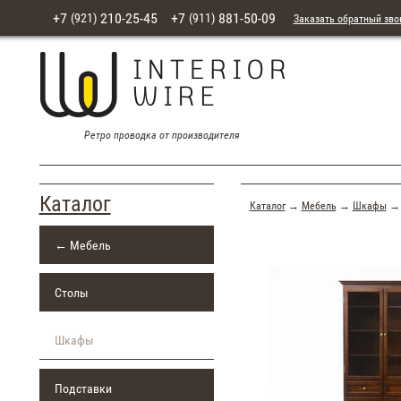
+7
210-25-45
+7
881-50-09
(921)
(911)
Заказать обратный зво
Ретро проводка от производителя
Каталог
Каталог
→
Мебель
→
Шкафы
→ 
← Мебель
Столы
Шкафы
Подставки