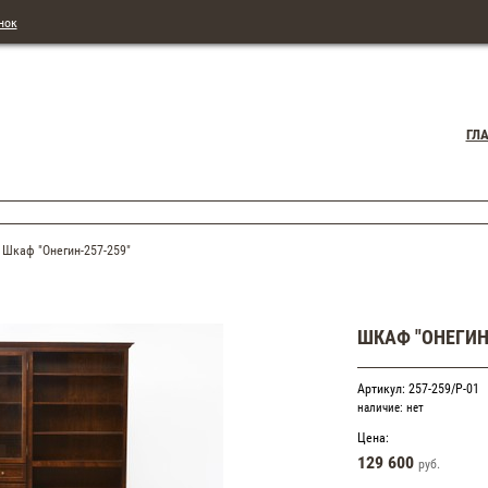
нок
ГЛ
Шкаф "Онегин-257-259"
ШКАФ "ОНЕГИН
Артикул: 257-259/Р-01
наличие:
нет
Цена:
129 600
руб.