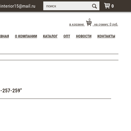
interior15@mail.ru
0

0
в корзине
на сумму:
0
руб.
АВНАЯ
О КОМПАНИИ
КАТАЛОГ
ОПТ
НОВОСТИ
КОНТАКТЫ
-257-259"