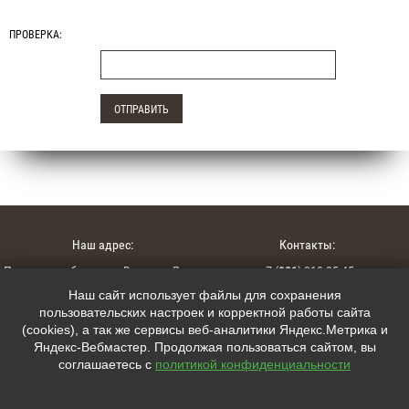
ПРОВЕРКА:
Наш адрес:
Контакты:
Псковская область, г. Великие Луки,
+7 (
921
) 210-25-45
ул. Гагарина 127А
Наш сайт использует файлы для сохранения
+7 (
911
) 881-50-09
пользовательских настроек и корректной работы сайта
(cookies), а так же сервисы веб-аналитики Яндекс.Метрика и
interior15@mail.ru
Яндекс-Вебмастер. Продолжая пользоваться сайтом, вы
соглашаетесь с
политикой конфиденциальности
Мы в соцсетях:
lumcity.ru © 2026


